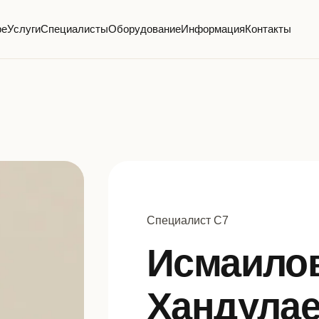
ре
Услуги
Специалисты
Оборудование
Информация
Контакты
Специалист С7
Исмаило
Хандула